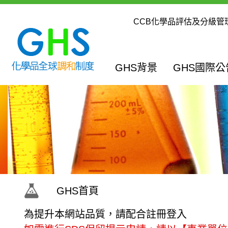
內容區
:::
CCB化學品評估及分級管
:::
GHS背景
GHS國際
:::
GHS首頁
為提升本網站品質，請配合註冊登入