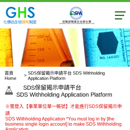
內容區
首頁
SDS保留揭示申請平台 SDS Withholding
Home
Application Platform
:::
SDS保留揭示申請平台
SDS Withholding Application Platform
※需登入【事業單位單一帳號】才能進行SDS保留揭示申
請
SDS Withholding Application *You must log in by [the
business single login account] to make SDS Withholding
Application.