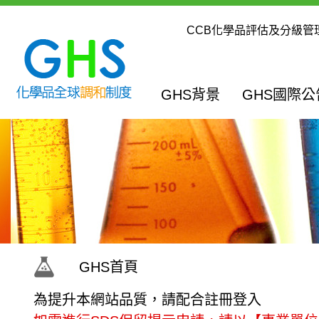
內容區
:::
CCB化學品評估及分級管
:::
GHS背景
GHS國際
:::
GHS首頁
為提升本網站品質，請配合註冊登入